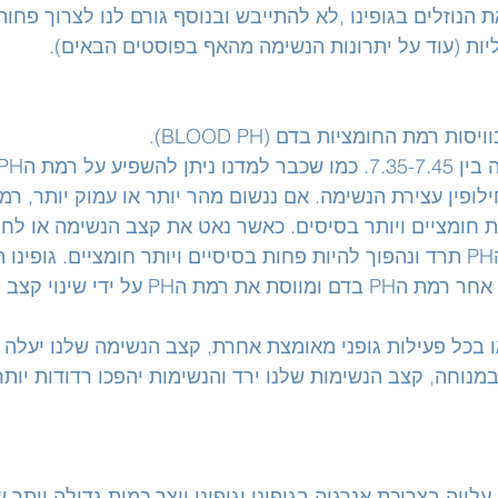
ת הנוזלים בגופינו ,לא להתייבש ובנוסף גורם לנו לצרוך פחות 
יות (עוד על יתרונות הנשימה מהאף בפוסטים הבאים).
 רמת החומציות בדם (BLOOD PH). 
ות חומציים ויותר בסיסים. כאשר נאט את קצב הנשימה או לחיל
נעצור אותה לחלוטין, רמת הPH תרד ונהפוך להיות פחות בסיסיים ויותר חומציים. גופינו
והאהוב נמצא במעקב שוטף אחר רמת הPH בדם ומווסת את רמת הH
 בכל פעילות גופני מאומצת אחרת, קצב הנשימה שלנו יעלה ו
במנוחה, קצב הנשימות שלנו ירד והנשימות יהפכו רדודות יותר 
עלייה בצריכת אנרגיה בגופינו וגופינו ייצר כמות גדולה יותר 