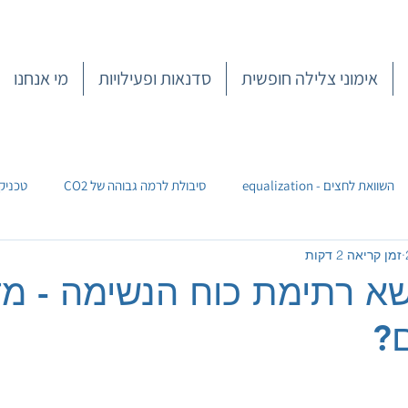
אימוני צלילה חופשית
סדנאות ופעילויות
מי אנחנו
השוואת לחצים - equalization
סיבולת לרמה גבוהה של CO2
טכניק
זמן קריאה 2 דקות
פיזיקה וצלילה חופשית
2 בנושא רתימת כוח הנשימה - מ
ם?