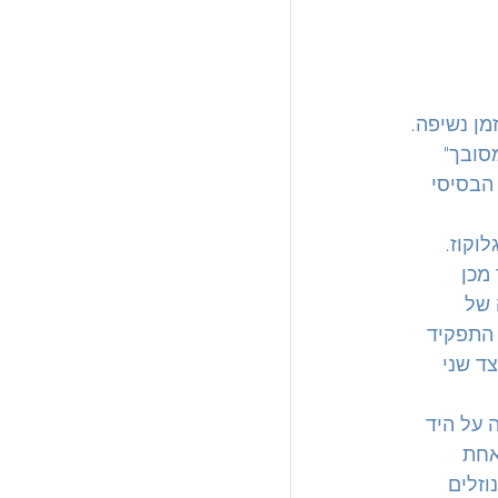
מן נשיפה.
סובך" 
הבסיסי 
וקוז. 
מכן 
 של 
 את התפקיד 
ד שני 
 על היד 
אחת 
וזלים 