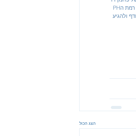
חמצני, דבר שיוריד את רמת הPH ויהפוך את גופינו למעט חומצי יותר, ולכן כדי לווסת את רמת הPH 
יותר ומהר יותר כדי לפלוט את הפחמן הדו חמצני(CO2) העודף ולהגיע 
הצג הכול