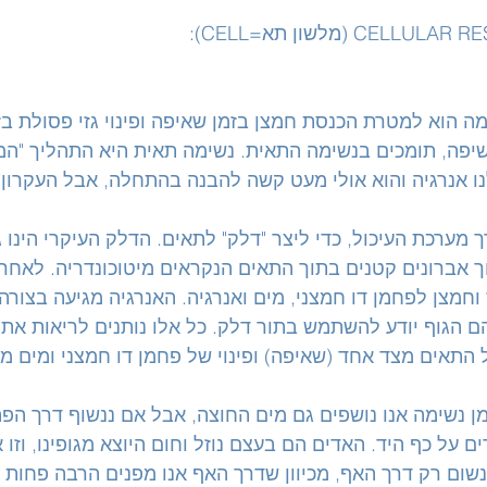
 הוא למטרת הכנסת חמצן בזמן שאיפה ופינוי גזי פסולת בז
שיפה, תומכים בנשימה התאית. נשימה תאית היא התהליך "המ
נו אנרגיה והוא אולי מעט קשה להבנה בהתחלה, אבל העקרון 
 מערכת העיכול, כדי ליצר "דלק" לתאים. הדלק העיקרי הינו גל
 אברונים קטנים בתוך התאים הנקראים מיטוכונדריה. לאחר 
וחמצן לפחמן דו חמצני, מים ואנרגיה. האנרגיה מגיעה בצורה
זין, טיפוספט או ATP בהם הגוף יודע להשתמש בתור דלק. כל אלו נותנים לריאות
תאים מצד אחד (שאיפה) ופינוי של פחמן דו חמצני ומים מצ
 נשימה אנו נושפים גם מים החוצה, אבל אם ננשוף דרך הפה
ם על כף היד. האדים הם בעצם נוזל וחום היוצא מגופינו, וזו 
נשום רק דרך האף, מכיוון שדרך האף אנו מפנים הרבה פחות נ