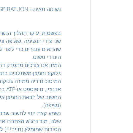
נשימה תאית= CELLULAR RESPIRATUON (מלשון תא=CELL):
בפשטות, עיקר תהליך הנשימה
שני צידי הנשימה ,שאיפה ונ
שהתאים עוברים כדי ליצר ל
הינו די פשוט.
המזון אנו צורכים מתפרק דרך
גלוקוז וחמצן משתלבים בתוך
המיטוכונדריה ממירה גלוקוז 
אדנו
החשוב של הבאת החמצן אל ה
(נשיפה). 
נשמע קצת הזוי לחשוב שבזמן
שלנו, מיד נרגיש הצתברו אדי
הסיבות שמומלץ (חייב!!!) ל