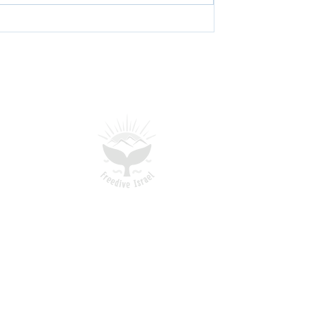
אימון צלילה חופשית מהבית: 4
תרגילים חיוניים לשיפור היכולות
בין הצלילות
כתובת:
משעול האגס 25
כתובת אימייל:
rael@gmail.com
טלפון:
055-550-0576
שעות פתיחה