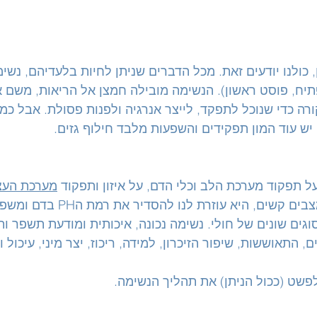
, כולנו יודעים זאת. מכל הדברים שניתן לחיות בלעדיהם, נשימ
יח, פוסט ראשון). הנשימה מובילה חמצן אל הריאות, משם א
רה כדי שנוכל לתפקד, לייצר אנרגיה ולפנות פסולת. אבל כמו
ש עוד המון תפקידים והשפעות מלבד חילוף גזים.
 תפקוד מערכת הלב וכלי הדם, על איזון ותפקוד 
מערכת העצ
משפיעה על איך נתמודד במצבים קשים, היא עוזרת לנו 
וגים שונים של חולי. נשימה נכונה, איכותית ומודעת תשפר ות
התאוששות, שיפור הזיכרון, למידה, ריכוז, יצר מיני, עיכול וע
פשט (ככול הניתן) את תהליך הנשימה.