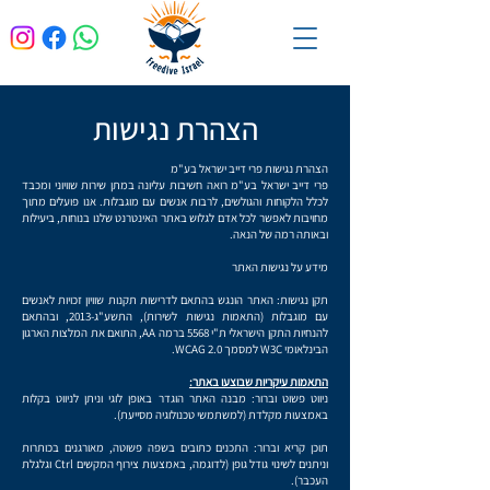
הצהרת נגישות
הצהרת נגישות פרי דייב ישראל בע"מ
פרי דייב ישראל בע"מ רואה חשיבות עליונה במתן שירות שוויוני ומכבד
לכלל הלקוחות והגולשים, לרבות אנשים עם מוגבלות. אנו פועלים מתוך
מחויבות לאפשר לכל אדם לגלוש באתר האינטרנט שלנו בנוחות, ביעילות
ובאותה רמה של הנאה.
מידע על נגישות האתר
תקן נגישות: האתר הונגש בהתאם לדרישות תקנות שוויון זכויות לאנשים
עם מוגבלות (התאמות נגישות לשירות), התשע"ג-2013, ובהתאם
להנחיות התקן הישראלי ת"י 5568 ברמה AA, התואם את המלצות הארגון
הבינלאומי W3C למסמך WCAG 2.0.
התאמות עיקריות שבוצעו באתר:
ניווט פשוט וברור: מבנה האתר הוגדר באופן לוגי וניתן לניווט בקלות
באמצעות מקלדת (למשתמשי טכנולוגיה מסייעת).
תוכן קריא וברור: התכנים כתובים בשפה פשוטה, מאורגנים בכותרות
וניתנים לשינוי גודל גופן (לדוגמה, באמצעות צירוף המקשים Ctrl וגלגלת
העכבר).