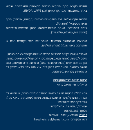
תמיכה בקוראי מסך: הוטמעו הגדרות מתאימות המאפשרות שימוש
באתר באמצעות תוכנות קורא מסך (כגון NVDA, JAWS).
חלופות טקסטואליות: לכל האלמנטים הגרפיים (תמונות, אייקונים) הוסף
תיאור טקסטואלי (Alt text).
עיצוב רספונסיבי: האתר מותאם לגלישה במגוון מכשירים ורזולוציות
(מחשב נייח, טאבלט, טלפון נייד).
הימנעות מאלמנטים מפריעים: האתר אינו כולל טקסטים נעים או
מהבהבים באופן שעלול להפריע לגולשים.
הצהרת נגישות: דף זה מרכז את הסדרי הנגישות הקיימים באתר ובארגון.
סייגים לנגישות: למרות המאמצים הרבים, ייתכן שחלקים מסוימים באתר,
כגון מסמכים ישנים (מלפני אוקטובר 2017) או סרטוני וידאו מסוימים, אינם
נגישים במלואם. אם נתקלת בתוכן כזה, אנא פנה אלינו ונדאג לספק לך
את המידע בפורמט נגיש חלופי.
רכז/ת נגישות ודרכי התקשרות
אריאל קדמי – אריאל קדמי
אם נתקלת בבעיית נגישות כלשהי במהלך הגלישה באתר, או אם יש לך
הערות, הצעות לשיפור או שאלות בנושא, נשמח לשמוע ממך. אנא פנה/י
אלינו דרך הפרטים הבאים:
שם רכז/ת הנגישות: אריאל קדמי
טלפון:
055-6815667
כתובת
: האגס 25, אילת,
8859203
דואר אלקטרוני:
freediveisrael@gmail.com