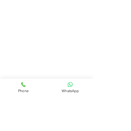
שעות פתיחה
ההגעה למועדון היא בתיאום מראש בלבד:
ראשון-חמישי: 8:30-16:30
שישי: 8:30-14:00
שבת:8:30-12:00
צור קשר
בלוג
הצוות
אנחנו צלילה חופשית ישראל
איך הכל התחיל
חדשות אילת
Phone
WhatsApp
סדנאות ופעילויות
סדנאת צלילה חופשית
סדנאת נשימה וקרח
צילום תת ימי מקצועי