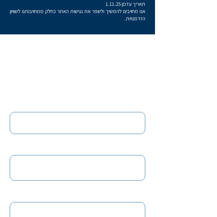
תאריך עדכון 1.11.25
אנו מחויבים להמשיך ולשפר את נגישות האתר כחלק ממחויבותנו לשוויון
הזדמנויות.
רוצים שנחזור אליכם?
השאירו פרטים
שם מלא
טלפון
כתובת אימייל