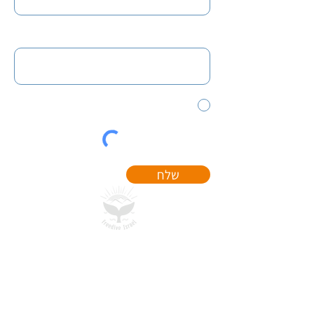
באיזו פעילות אתם מעוניינים?
מאשר\ת קבלת דיוור והודעות
שלח
כתובת:
משעול האגס 25
כתובת אימייל:
freediveisrael@gmail.com
טלפון:
055-550-0576