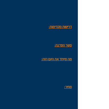
הכנה וחימום לעצירת נשימה
עצירות נשימה מקסימליות.
3 דק' עצירת נשימה ומעלה.
נהלי בטיחות לאימון בזוגות ותרגול.
דרישות מקדימות:
תעודת freediver של ארגון APNEA TOTAL או
תעודה מקבילה מכל ארגון צלילה חופשית אחר.
משך הסדנה:
כ- 4 שעות
מה מייחד את היום הזה:
העבודה על עצירות הנשימה העשית בליווי צמוד של
המדריך, בתחילה על "יבש" וגם לאחר מכן בבריכה.
יש הכנה רחבה ומדוייקת שתאפשר לכם להגיע
לתוצאות גבוהות בעצירת נשימה.
מחיר:
600 ש"ח
500 ש"ח - בצמוד לקורס
*המחיר כולל: ביטוח, תעודת הסמכה, חומר לימודי,