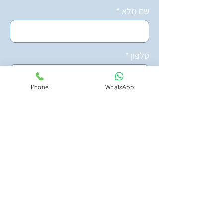
שם מלא
טלפון
Phone
WhatsApp
כתובת אימייל
באיזו פעילות אתם מעוניינים?
מאשר\ת קבלת דיוור והודעות