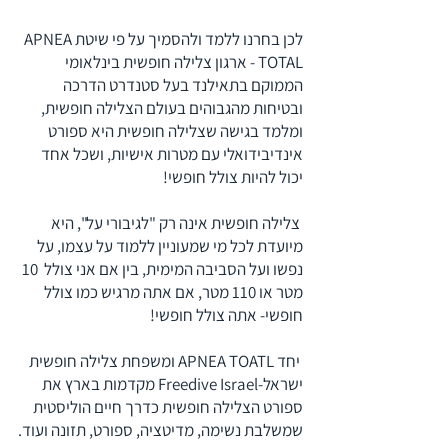
לכן בחרנו ללמד ולהסמיך על פי שיטת
APNEA
TOTA
L - ארגון צלילה חופשית בינלאומי
הממוקם בתאילנד בעל סטנדרט הדרכה
ובטיחות מהגבוהים בעולם הצלילה חופשית,
ומלמד בגישה שצלילה חופשית היא ספורט
אינדיבידואלי עם מטרות אישיות, ושכל אחד
יכול להיות צולל חופשי!
צלילה חופשית אינה רק "לגיבורי על", היא
מיועדת לכל מי שמעוניין ללמוד על עצמו, על
נפשו ועל הסביבה המימית, בין אם אני צולל 10
מטר או 110 מטר, אם אתה מרגיש כמו צולל
חופשי- אתה צולל חופשי!
יחד APNEA TOATL ומשפחת צלילה חופשית
ישראל-Freedive Israel מקדמות בארץ את
ספורט הצלילה חופשית כדרך חיים הוליסטית
שמשלבת נשימה, מדיטציה, ספורט, תזונה ועוד.