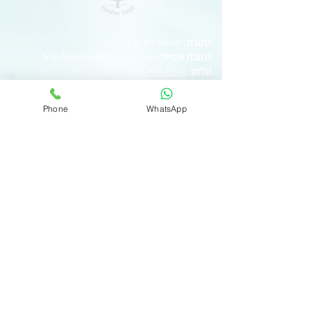
כתובת:
משעול האגס 25
כתובת אימייל:
freediveisrael@gmail.com
טלפון:
055-550-0576
שעות פתיחה
Phone
WhatsApp
ההגעה למועדון היא בתיאום מראש בלבד:
ראשון-חמישי: 8:30-16:30
שישי: 8:30-14:00
שבת:8:30-12:00
צור קשר
בלוג
הצוות
אנחנו צלילה חופשית ישראל
איך הכל התחיל
חדשות אילת