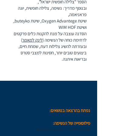
הספר "צלילה חופשית ישראל",
ובנוסף מדריך: נשימה, צלילה חופשית, יוגה
פראניאמה,
שיטת Oxygen Advantege, שיטת buteyko,
ושיטת WIM HOF
הסדנה עוצבה על מנת להקנות כלים פרקטים
לרתימת כוחה של הנשימה (
לינק למאמר
)
ובעזרתה להשיג צלילות דעת, שמחת חיים,
ביצועים טובים יותר, חסינות למצבי סטרס
ובריאות איתנה.
מבנה הקורס:
נפתח בהרצאה בנושאים:
פילוסופייה של הנשימה:
למה בכלל צריך לאמן את הנשימה