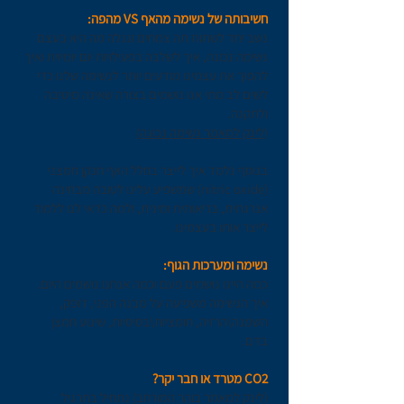
חשיבותה של נשימה מהאף VS מהפה:
נשב יחד לשתות תה צמחים ונגלה מה היא בעצם
נשימה נכונה, איך לשלבה בפעילויות יום יומיוית ואיך
להפוך את עצמינו מודעים יותר לנשימה שלנו כדי
לשים לב מתי אנו נושמים בצורה שאינה מיטיבה
ולתקנה.
(לינק למאמר נשימה נכונה)
בנוסף נלמד איך לייצר בחלל האף חנקן חמצני
(nitric oxide) שמשפיע עלינו לטובה מבחינה
אנרגתית, בריאותית ומינית, ולמה כדאי לנו ללמוד
לייצר אותו בעצמינו.
נשימה ומערכות הגוף:
כמה היינו נושמים פעם וכמה אנחנו נושמים היום.
איך הנשימה משפיעה על מבנה הפני, דופק,
השמנה\הרזיה, חומציות\בסיסיות, שינוע חמצן
בדם.
CO2 מטרד או חבר יקר?
(
לינק למאמר בוהר המורחב)
נתחיל בתרגיל