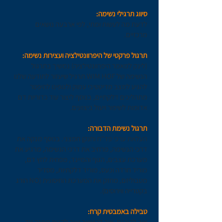
סיווג תרגילי נשימה:
לדעת מה לעשות ומתי, לפי ארבעה נושאים
מרכזיים.
תרגול פרקטי של היפרוונטילציה ועצירות נשימה:
(לינק למאמר היפרוונטילציה)
נמשיך בתרגול
הנשימה של
WIM HOF
תרגיל שיעזור לתודעה שלנו
להגיע למצב מדיטטיבי עמוק ולגופינו להיפטר
מתהליכים דלקתיים, בנוסף ליצור עוד כדוריות דם
אדומות לשיפור ויעול ביצועים.
תרגול נשימת הדבורה:
העלאת ערכי פד"ח וחנקן חמצני. בנוסף מנקה את
דרכי הנשימה, מרחיב את דרכי הנשימה, מרגיע את
מערכת עצבים, הגוף והמיינד, מפחית לחץ דם,
מוריד חרדה וכעס, מוריד דלקתיות, מסדיר
מטבוליזם, מחזק את המערכת החיסונית (NO הורג
בקטרייה ווירוסים).
טבילה באמבטית קרח:
איך להיכנס, איך להישאר ואיך להנות ממנה עד