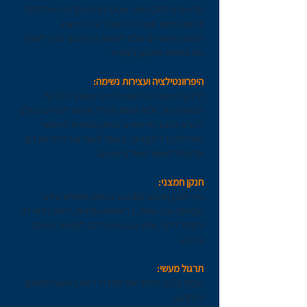
מדיטטיבי חזק ביותר שמטרתו העיקרית היא ללמוד
לנשום פחות אוויר כדי לשפר את רגישות
הכימורצפטורים שלנו לפחמן דו חמצני ובכך לשפר
את ספיחת החמצן בגופינו.
היפרוונטילציה ועצירות נשימה:
(לינק למאמר היפרוונטילציה)
נמשיך בתרגול
הנשימה של
WIM HOF
תרגיל שיעזור לתודעה שלנו
להגיע למצב מדיטטיבי עמוק ולגופינו להיפטר
מתהליכים דלקתיים, בנוסף ליצור עוד כדוריות דם
אדומות לשיפור ויעול ביצועים.
חנקן חמצני:
איך חנקן חמצני (nitric oxide) משפיע עלינו
מבחינה אנרגתית, בריאותית ומינית, ולמה כדאי לנו
ללמוד לייצר אותו בעצמינו (
לינק למאמר נשימה
נכונה
)
תרגול מעשי: ​​
מבחן CO2: נלמד איך למדוד רמת רגישות לפחמן
דו חמצן .