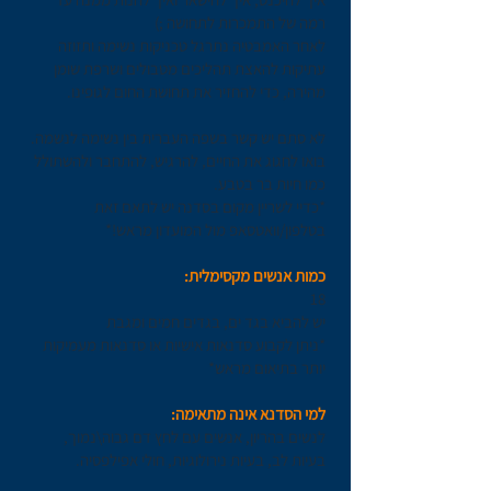
רמה של התמכרות לתחושה ;)
לאחר האמבטיה נתרגל טכניקות נשימה ותזוזה
עתיקות להאצת תהליכים מטבולים ושרפת שומן
מהירה, כדי להחזיר את תחושת החום לגופינו.
לא סתם יש קשר בשפה העברית בין נשימה לנשמה.
בואו לחגוג את החיים, להרגיש, להתחבר ולהשתולל
כמו חיות בר בטבע.
*כדיי לשריין מקום בסדנה יש לתאם זאת
בטלפון/וואטסאפ מול המועדון מראש!*
כמות אנשים מקסימלית:
18
יש להביא בגד ים, בגדים חמים ומגבת
*ניתן לקבוע סדנאות אישיות או סדנאות מעמיקות
יותר בתיאום מראש*
למי הסדנא אינה מתאימה:
לנשים בהריון, אנשים עם לחץ דם גבוה\נמוך,
בעיות לב, בעיות נירולוגיות, חולי אפילפסיה.