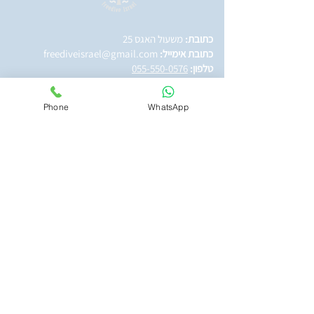
כתובת:
משעול האגס 25
כתובת אימייל:
freediveisrael@gmail.com
טלפון:
055-550-0576
שעות פתיחה
Phone
WhatsApp
ההגעה למועדון היא בתיאום מראש בלבד:
ראשון-חמישי: 8:30-16:30
שישי: 8:30-14:00
שבת:8:30-12:00
צור קשר
בלוג
הצוות
אנחנו צלילה חופשית ישראל
איך הכל התחיל
חדשות אילת