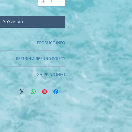
הוספה לסל
PRODUCT INFO
 detail. I'm a great place to add more
RETURN & REFUND POLICY
your product such as sizing, material,
tructions. This is also a great space to
d policy. I’m a great place to let your
es this product special and how your
SHIPPING INFO
t to do in case they are dissatisfied
customers can benefit from this item.
se. Having a straightforward refund or
g policy. I'm a great place to add more
 great way to build trust and reassure
our shipping methods, packaging and
rs that they can buy with confidence.
traightforward information about your
a great way to build trust and reassure
mers that they can buy from you with
confidence.