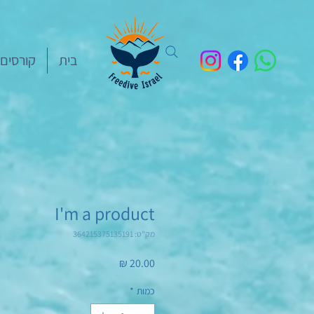
בית
קורסים
I'm a product
מק"ט: 364215375135191
מחיר
כמות
*