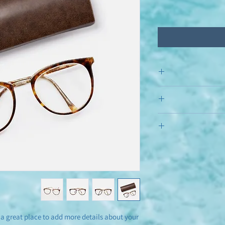
I'm a product
information about 
care and cleaning ins
I’m a Return and Refun
write what mak
customers know wha
with their purcha
I'm a shippin
exchange policy is a
information about y
your custome
cost. Providing s
shipping policy is 
your custo
 a great place to add more details about your 