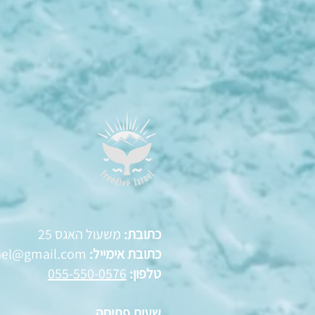
כתובת:
משעול האגס 25
כתובת אימייל:
rael@gmail.com
טלפון:
055-550-0576
שעות פתיחה