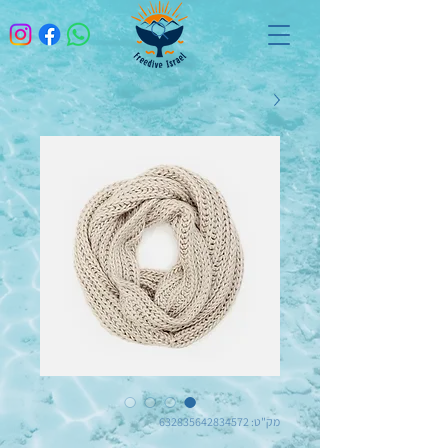
מק"ט: 632835642834572