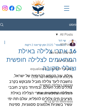
פוסט
All Posts
שי דוד
All Posts
20 באפר׳ 2025
זמן קריאה 2 דקות
16 אתרי צלילה באילת
נשימה, פרנאימה
המתאימים לצלילה חופשית
YOGA יוגה
וצוללי סקובה
השוואת לחצים - equalization
אילת, עיר הנופש הדרומית של ישראל, 
סיבולת לרמה גבוהה של CO2
נחשבת ליעד צלילה מוביל ומבוקש בקרב 
טכניקה בצלילה חופשית
צוללים מכל העולם, ובמיוחד בקרב חובבי 
הצלילה החופשית. אתרי הצלילה באילת 
פיזיולוגיה וצלילה חופשית
מציעים מים צלולים להפליא, עולם תת-ימי 
Wellness חיים בריא
עשיר בשוניות אלמוגים ססגוניות, ספינות 